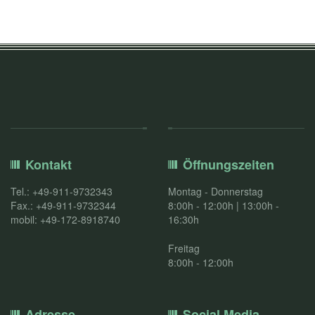
Kontakt
Öffnungszeiten
Tel.: +49-911-9732343
Montag - Donnerstag
Fax.: +49-911-9732344
8:00h - 12:00h | 13:00h -
mobil: +49-172-8918740
16:30h
Freitag
8:00h - 12:00h
Adresse
Social Media