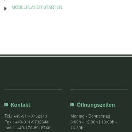
MÖBELPLANER STARTEN
Kontakt
Öffnungszeiten
Tel.: +49-911-9732343
Montag - Donnerstag
Fax.: +49-911-9732344
8:00h - 12:00h | 13:00h -
mobil: +49-172-8918740
16:30h