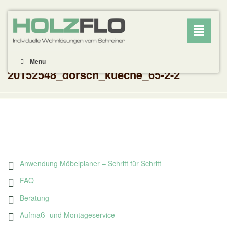
Toggle
navigati
Menu
20152548_dorsch_kueche_65-2-2
Anwendung Möbelplaner – Schritt für Schritt
FAQ
Beratung
Aufmaß- und Montageservice