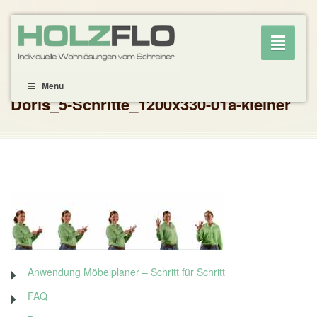
Toggle
navigati
Menu
Doris_5-Schritte_1200x330-01a-kleiner
Anwendung Möbelplaner – Schritt für Schritt
FAQ